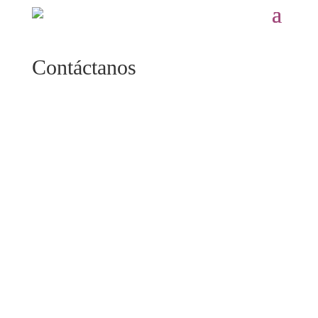
Contáctanos
Suscríbete para saber más de tu
micromundo
Click aquí