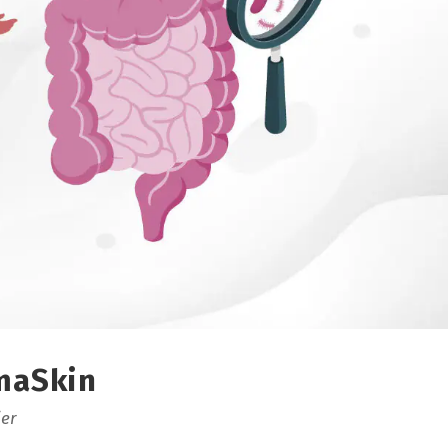
maSkin
er