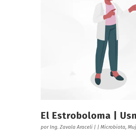
El Estroboloma | Us
por
Ing. Zavala Araceli
|
|
Microbiota
,
Muj