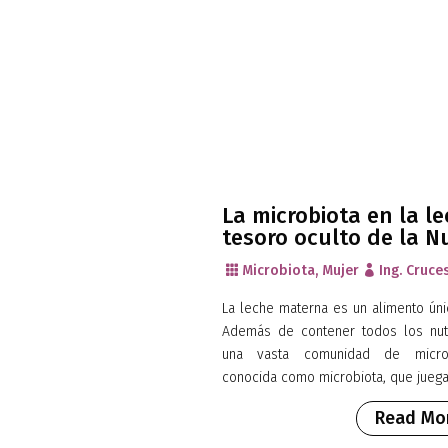
La microbiota en la l
tesoro oculto de la Nu
Microbiota
,
Mujer
Ing. Cruce


La leche materna es un alimento ún
Además de contener todos los nutr
una vasta comunidad de microo
conocida como microbiota, que juegan
Read Mo