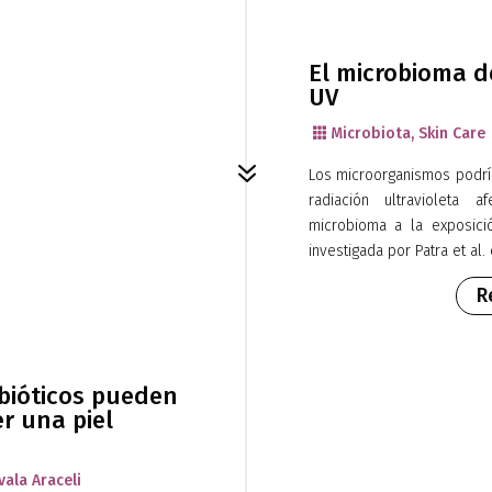
El microbioma de
UV
Microbiota
,
Skin Care

7
Los microorganismos podrí
radiación ultravioleta 
microbioma a la exposició
investigada por Patra et al. 
R
tbióticos pueden
r una piel
vala Araceli