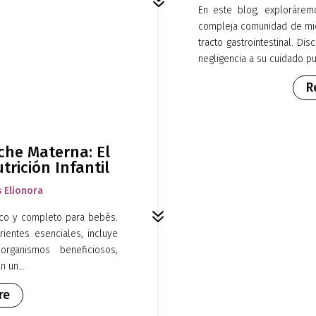
7
En este blog, explorárem
compleja comunidad de mic
tracto gastrointestinal. D
negligencia a su cuidado pu
R
eche Materna: El
trición Infantil
s Elionora
7
ico y completo para bebés.
ientes esenciales, incluye
rganismos beneficiosos,
 un...
re