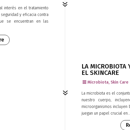
7
l interés en el tratamiento
seguridad y eficacia contra
ue se encuentran en las
re
LA MICROBIOTA 
EL SKINCARE
Microbiota
,
Skin Care

7
La microbiota es el conjun
nuestro cuerpo, incluye
microorganismos incluyen ba
juegan un papel crucial en..
R