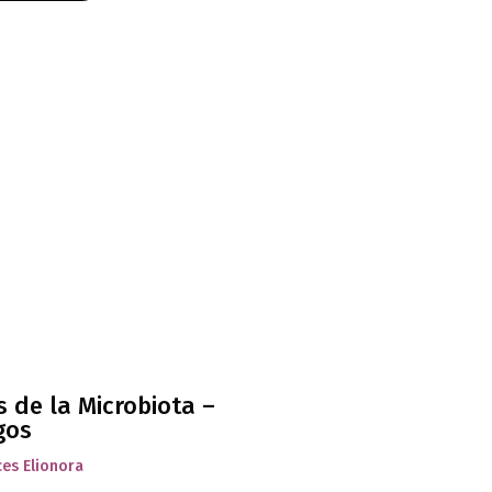
 de la Microbiota –
gos
ces Elionora