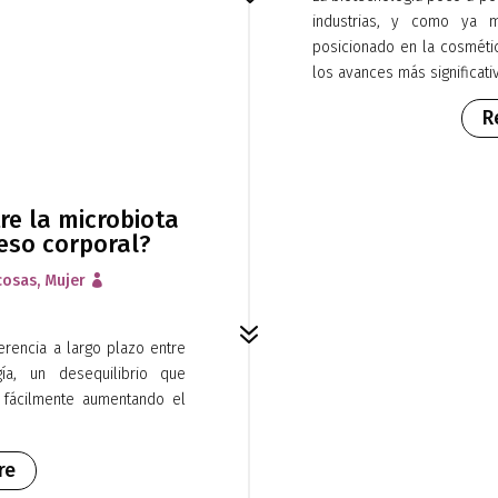
industrias, y como ya 
posicionado en la cosméti
los avances más significativ
R
re la microbiota
peso corporal?
cosas
,
Mujer

7
rencia a largo plazo entre
a, un desequilibrio que
 fácilmente aumentando el
re