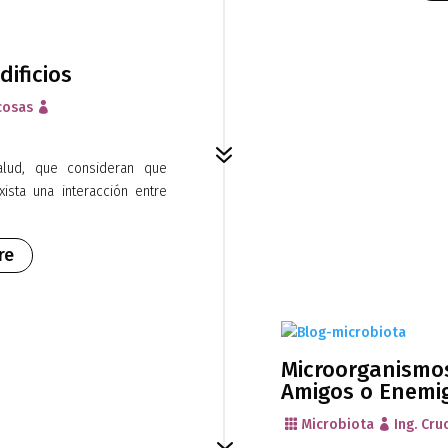
dificios
cosas

7
alud, que consideran que
ista una interacción entre
re
Microorganismos
Amigos o Enemi
Microbiota
Ing. Cru

